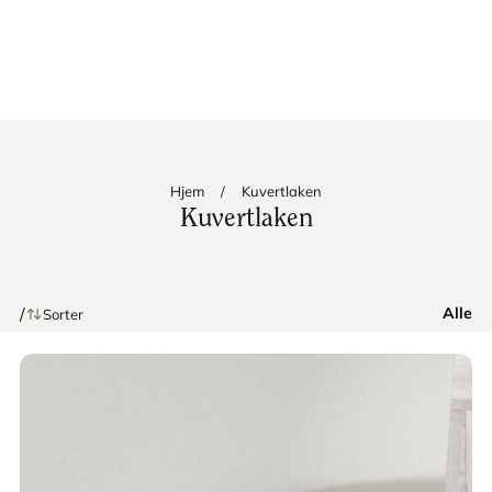
Se våre SUMMER UPGRADES her
Hjem
/
Kuvertlaken
Kuvertlaken
/
Alle
Sorter