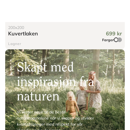
200x200
Kuvertlaken
699 kr
Farger
Lagner
Skapt med
inspirasjon fra
naturen
Vi velger nøye ut de beste
naturmaterialene når vi skaper og utvikler
kvalitetssenger med respekt for vår