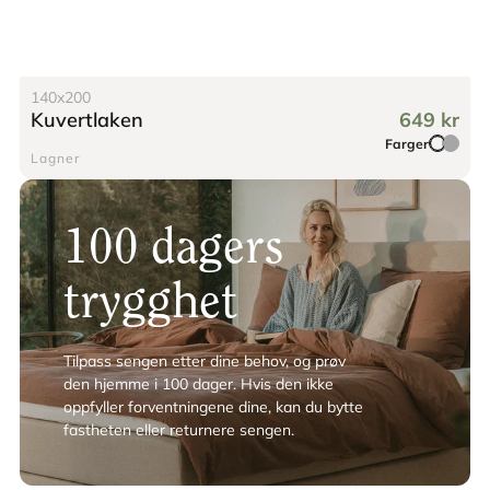
140x200
Kuvertlaken
649 kr
Farger
Lagner
100 dagers
trygghet
Tilpass sengen etter dine behov, og prøv
den hjemme i 100 dager. Hvis den ikke
oppfyller forventningene dine, kan du bytte
fastheten eller returnere sengen.