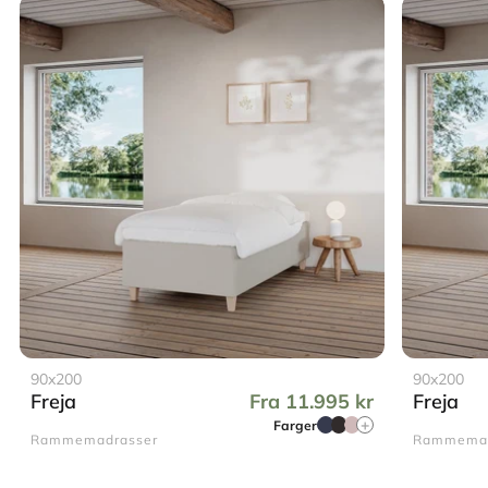
90x200
90x200
Freja
Fra 11.995 kr
Freja
Farger
Rammemadrasser
Rammemad