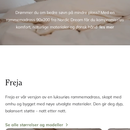
Drømmer du om bedre søvn på mindre plass? Med en
rammemadrass 90x200 fra Nordic Dream får du kompromissløs
komfort, naturlige materialer og dansk hånd
les mer
Freja
Freja er vår versjon av en luksuriøs rammemadrass, skapt med
omhu og bygget med nøye utvalgte materialer. Den gir deg dyp,
balansert støtte - natt etter natt.
Se alle størrelser og modeller