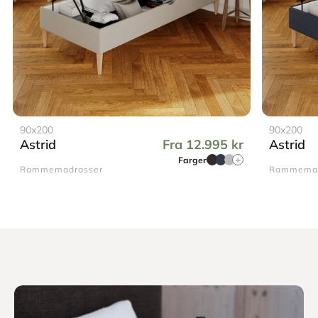
90x200
90x200
Astrid
Fra 12.995 kr
Astrid
Farger
Rammemadrasser
Rammemad