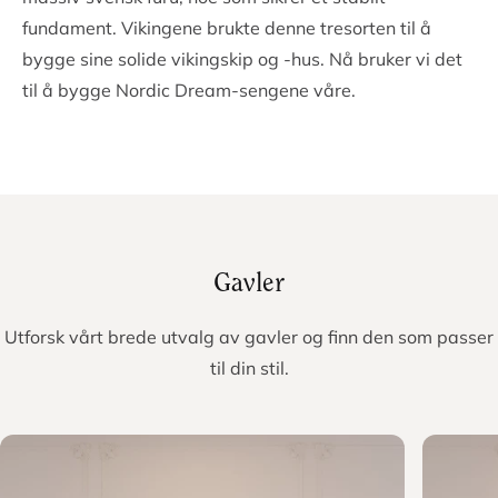
I samarbeid med våre dyktige spesialister har vi
fokusert på å utvikle løfteteknikken slik at kroppen din
blir avlastet på riktig måte. Du kan løfte sengen 67
grader i hodeenden og 45 grader i fotenden. Dette gir
deg full frihet til å justere sovestillingen etter dine
behov.
Sengens treramme er 20 cm tykk og er bygget av
massiv svensk furu, noe som sikrer et stabilt
fundament. Vikingene brukte denne tresorten til å
bygge sine solide vikingskip og -hus. Nå bruker vi det
til å bygge Nordic Dream-sengene våre.