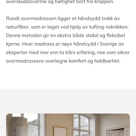
Vi er overbevist om at bruk av naturlige materialer er
avgjørende for den beste søvnen. Derfor bruker vi
naturlateks i vår overmadrass. Naturlateksen er laget
med en åpen cellestruktur, slik at luften kan sirkulere
fritt gjennom kjernen og lett transportere
overskuddsvarme og fuktighet bort fra kroppen.
Rundt overmadrassen ligger et håndsydd trekk av
naturfiber, som er laget ved hjelp av tufting-teknikken.
Denne metoden gir en ekstra både stabil og fleksibel