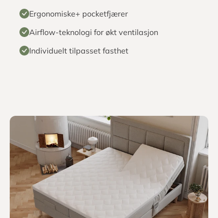
Springfjærmadrassen
Fjærmadrassen vi har brukt i Ragna er utviklet i
samarbeid med ledende eksperter, der hver eneste
komponent har blitt testet. Med sine Ergonomic+
pocketfjærer gir den ekstra kroppsstøtte og økt
komfort som du virkelig kan kjenne.
7 komfortsoner for optimal støtte
Ergonomiske+ pocketfjærer
Airflow-teknologi for økt ventilasjon
Individuelt tilpasset fasthet