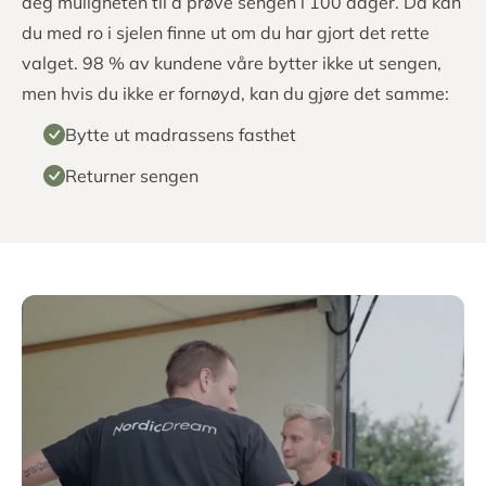
Prøv sengen i 100 dager
Det viktigste for oss er at du er fornøyd og sover godt.
Derfor har vi gjort det enkelt og lett å prøve sengen i
ditt eget soverom.
Det er ikke nok å prøve en seng i 10 minutter hos en
sengeforhandler. Du må sove i sengen i minst 14
dager for å være sikker på at den er riktig for deg. Vårt
oppdrag er å gi deg en god natts søvn. Derfor tilbyr vi
deg muligheten til å prøve sengen i 100 dager. Da kan
du med ro i sjelen finne ut om du har gjort det rette
valget. 98 % av kundene våre bytter ikke ut sengen,
men hvis du ikke er fornøyd, kan du gjøre det samme:
Bytte ut madrassens fasthet