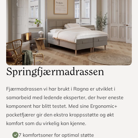
kjerne. Hver madrass er nøye håndsydd i Sverige av
eksperter med mer enn to tiårs erfaring, noe som sikrer
overmadrassens overlegne komfort og holdbarhet.