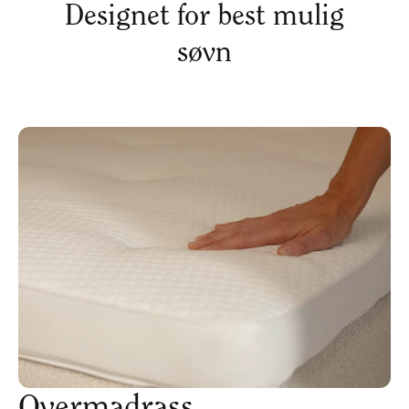
Ergonomisk+ fjærlag for økt komfort
Tilpass sovestillingen etter eget ønske
Inkluderer 7 komfortsoner
Airflow-teknologi for økt ventilasjon
100 dagers trygghetsgaranti
Lær mer om Ragna
Designet for best mulig
søvn