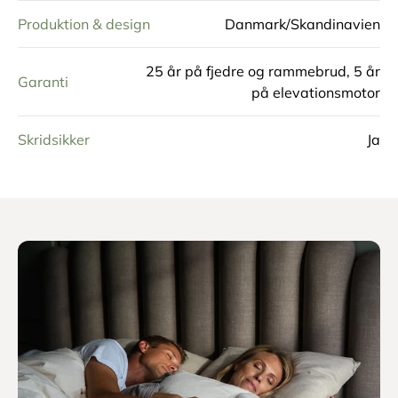
Størrelse
120x200
60 cm (7 cm topmadras - 20 cm
Høyde
springmadrassen - 21 cm
elevationsbund - 12 cm ben)
Madrass
7 komfortzoner
Polstring
30 mm Natur Latex
Trekk
Højkvalitets møbelstof
Produktion & design
Danmark/Skandinavien
25 år på fjedre og rammebrud, 5 år
Garanti
på elevationsmotor