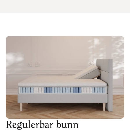
tradisjonelle pocketfjærer. Dette gir fjærene en
merkbart bedre fleksibilitet, og resultatet er økt
bevegelsesfrihet ettersom fjærene tilpasser seg
nøyaktig til kroppsformen din.
Over fjærene har vi plassert vår spesialutviklede
Airflow-polstring, som både hjelper fjærene med å
forme seg nøyaktig etter kroppsformen din og leder
varme og fuktighet bort fra madrassen. Dette gjør at
madrassen opprettholder et sunt sovemiljø.