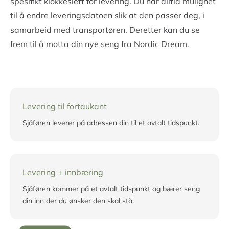
Velg riktig leveringsform
Kort tid etter at bestillingen er fullført, vil du motta en
e-post med leveringsinformasjon. Deretter begynner
våre håndverkere å bygge sengen din nøyaktig i
henhold til dine valgte spesifikasjoner og ønsker.
Når sengen er klar, sendes den ut til våre dyktige
danske transportører. Du vil bli kontaktet via telefon
eller SMS med et forslag til en spesifikk dato og et
spesifikt klokkeslett for levering. Du har alltid mulighet
til å endre leveringsdatoen slik at den passer deg, i
samarbeid med transportøren. Deretter kan du se
frem til å motta din nye seng fra Nordic Dream.