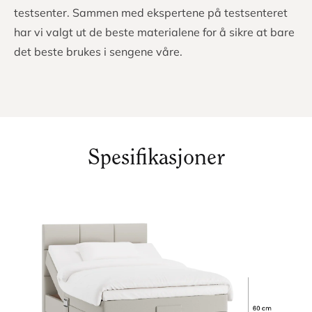
Testet til perfeksjon
Vi går aldri på kompromiss
Vi tilbringer en tredjedel av livet i sengen. Derfor bør
sengen vår være det beste stedet i verden. Hos Nordic
Dream utvikler vi sengene våre i samarbeid med
ledende eksperter. Før sengene settes i produksjon,
gjennomgår de en lang rekke tester på et avansert
testsenter. Sammen med ekspertene på testsenteret
har vi valgt ut de beste materialene for å sikre at bare
det beste brukes i sengene våre.