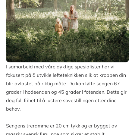
Lydløs motor for elevasjon
Laget av FSC-sertifisert skandinavisk trevirke
25 års garanti på fjær- og rammebrudd