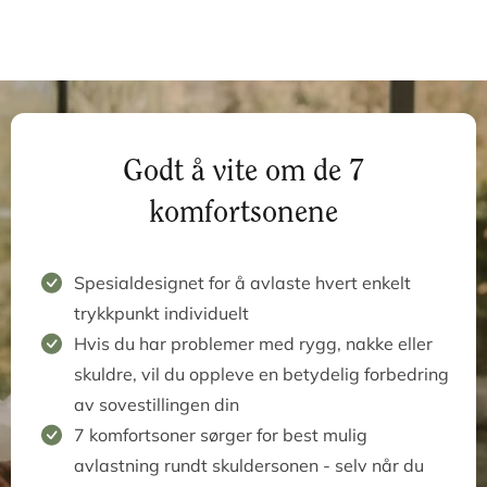
Senger inspirert av nordisk
natur
Nordic Dream er dypt knyttet til den vakre nordiske
naturen. Vi velger nøye ut de beste naturmaterialene
når vi skaper og utvikler kvalitetssenger med respekt
for vår skandinaviske designarv.
Skandinavisk design
Tre fra svenske furuskoger
Vi planter et tre for hver seng vi selger