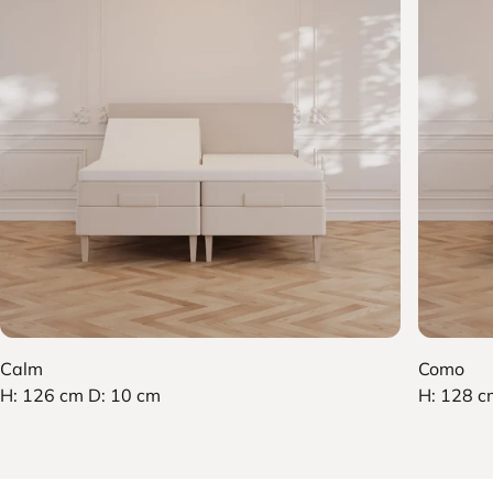
Gavler
Utforsk vårt brede utvalg av gavler og finn den som passer
til din stil.