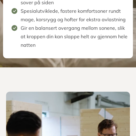
Godt å vite om de 7
komfortsonene
Spesialdesignet for å avlaste hvert enkelt
trykkpunkt individuelt
Hvis du har problemer med rygg, nakke eller
skuldre, vil du oppleve en betydelig forbedring
av sovestillingen din
7 komfortsoner sørger for best mulig
avlastning rundt skuldersonen - selv når du
sover på siden
Spesialutviklede, fastere komfortsoner rundt
mage, korsrygg og hofter for ekstra avlastning
Gir en balansert overgang mellom sonene, slik
at kroppen din kan slappe helt av gjennom hele